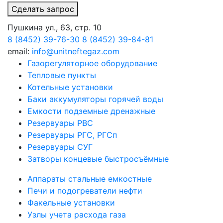
нефтяной и газовой отраслей промышленности.
Сделать запрос
Емкости предназначены под установку
Пушкина ул., 63, стр. 10
электронасосного агрегата НВ 50/50 типа
8 (8452) 39-76-30
8 (8452) 39-84-81
12НА-9х4, НВН; НВ-Д; Н1В и другие по требованию
email:
info@unitneftegaz.com
заказчика.
Газорегуляторное оборудование
Тепловые пункты
В зависимости от комплектации емкости
Котельные установки
подразделяются на:
Баки аккумуляторы горячей воды
ЕП — емкость подземная без подогревателя;
Емкости подземные дренажные
ЕПП — емкость подземная с подогревателем.
Резервуары РВС
Материальное исполнение в зависимости от
Резервуары РГС, РГСп
самой холодной пятидневки:
Резервуары СУГ
Исполнение 2 — до минус 40 0С (основной
Затворы концевые быстросъёмные
материал – ст3сп5);
Аппараты стальные емкостные
Исполнение 3 — до минус 60 0С (основной
Печи и подогреватели нефти
материал – 09Г2С).
Факельные установки
Узлы учета расхода газа
Для районов установки с