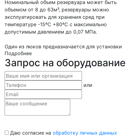
Номинальный объем резервуара может быть
объемом от 8 до 63м³, резервуары можно
эксплуатировать для хранения сред при
температуре -15ºС +80ºС с максимально
допустимым давлением до 0,07 МПа.
Один из люков предназначается для установки
Подробнее
электронасосного агрегата типа НВ 50/50 для
Запрос на оборудование
откачки продукта. Емкости ЕП изготавливаются с
поверхностной обработкой битумно-полимерной
мастикой усиленного типа для предотвращения
коррозии.
или
Емкости подземные дренажные (далее емкости)
предназначены для слива остатков светлых и
темных нефтепродуктов, нефти, масел, конденсата,
смеси с водой из технологических трубопроводов
и аппаратов на предприятиях
Даю согласие на
обработку личных данных
нефтеперерабатывающей, нефтехимической,