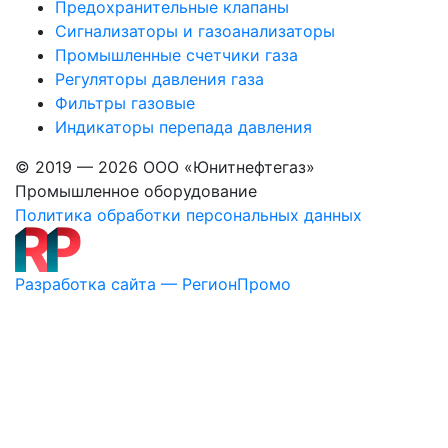
Предохранительные клапаны
температурой воздуха самой холодной пятидневки
Сигнализаторы и газоанализаторы
ниже минус 40 0С емкости должны быть
Промышленные счетчики газа
оборудованы бетонным колодцем. По желанию
Регуляторы давления газа
заказчика емкости могут поставляться с
Фильтры газовые
теплоизоляцией.
Индикаторы перепада давления
Маркировка емкостей типа ЕП и ЕПП:
© 2019 — 2026 ООО «Юнитнефтегаз»
Маркировка емкости
ЕП5-1600-1300-3
Промышленное оборудование
раскрывает следующую информацию:
Политика обработки персональных данных
«ЕП»
обозначает, что подземная ёмкость без
обогрева,
«5»
это объём емкости 5 м3,
Разработка сайта — РегионПромо
«1600»
диаметр емкости в мм,
«1300»
высота горловины,
«3»
номер материального исполнения 3, что
соответствует 09Г2С по ГОСТ19281-89.
Основные параметры
емкостей