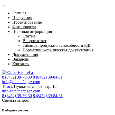
Главная
Продукция
Проектирование
Фотоновости
Полезная информация
Статьи
Вопрос-ответ
Таблица пропускной способности РДГ
Нормативно-техническая документация
Документация
Вакансии
Контакты
8 (8452) 39-76-30
8 (8452) 39-84-81
info@unitneftegaz.com
Томск
Пушкина ул., 63, стр. 10
info@unitneftegaz.com
8 (8452) 39-76-30
8 (8452) 39-84-81
Сделать запрос
Выберите регион