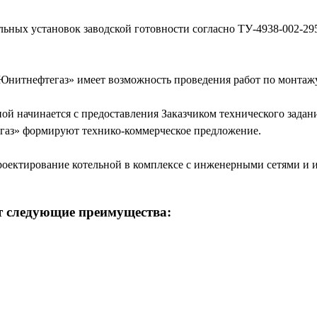
ьных установок заводской готовности согласно ТУ-4938-002-2
«Юнитнефтегаз» имеет возможность проведения работ по монтажу
й начинается с предоставления Заказчиком технического задани
аз» формируют технико-коммерческое предложение.
ектирование котельной в комплексе с инженерными сетями и и
т следующие преимущества:
еством изготовления
тировки авто и Ж/Д транспортом
йся опыт для предоставления Заказчику лучшего соотношения 
нного персонала, что снижает затраты на эксплуатацию котельн