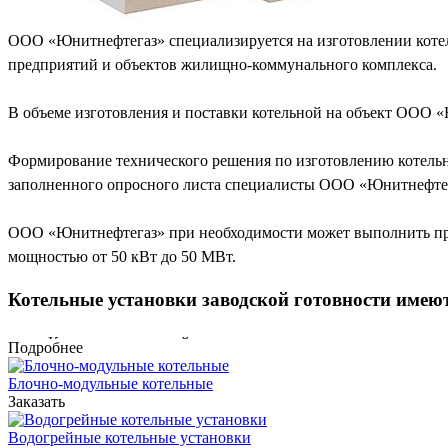
ООО «Юнитнефтегаз» специализируется на изготовлении котел
предприятий и объектов жилищно-коммунального комплекса.
В объеме изготовления и поставки котельной на объект ООО 
Формирование технического решения по изготовлению котельно
заполненного опросного листа специалисты ООО «Юнитнефтег
ООО «Юнитнефтегаз» при необходимости может выполнить про
мощностью от 50 кВт до 50 МВт.
Котельные установки заводской готовности имею
Котельная заводской готовности отличается высоким кач
Подробнее
Размеры блок-модулей котельных пригодны для транспор
Блочно-модульные котельные
Оптимальная стоимость котельной. Мы применяем имеющи
Заказать
Возможность полной автоматизации котельной без постоя
Водогрейные котельные установки
Оптимальные сроки изготовления котельной